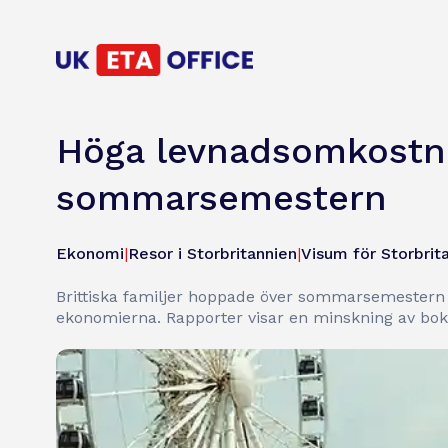
Höga levnadsomkostnad
sommarsemestern
Ekonomi
|
Resor i Storbritannien
|
Visum för Storbrit
Brittiska familjer hoppade över sommarsemestern 
ekonomierna. Rapporter visar en minskning av bo