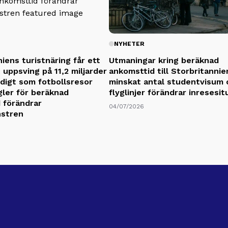
NYHETER
iens turistnäring får ett
Utmaningar kring beräknad
 uppsving på 11,2 miljarder
ankomsttid till Storbritannie
digt som fotbollsresor
minskat antal studentvisum 
gler för beräknad
flyglinjer förändrar inresesi
 förändrar
04/07/2026
stren