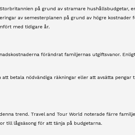
 Storbritannien på grund av stramare hushållsbudgetar, en
eringar av semesterplanen på grund av högre kostnader fö
fört med tidigare år.
vnadskostnaderna förändrat familjernas utgiftsvanor. Enligt 
an att betala nödvändiga räkningar eller att avsätta pengar 
 denna trend.
Travel and Tour World
noterade färre famil
r till lågsäsong för att tänja på budgetarna.