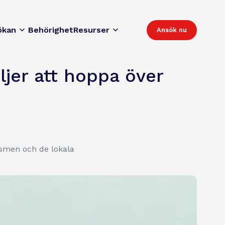
ökan
Behörighet
Resurser
Ansök nu
ljer att hoppa över
ismen och de lokala