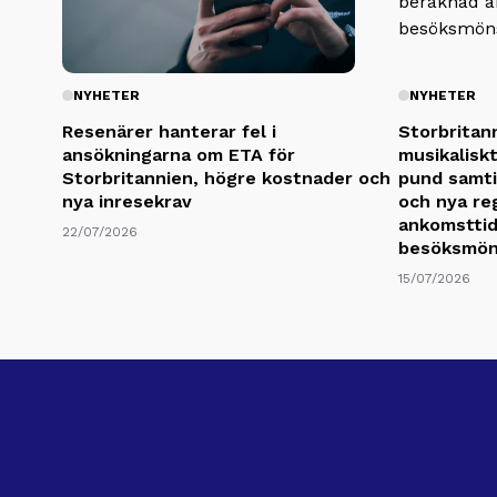
NYHETER
NYHETER
Resenärer hanterar fel i
Storbritann
ansökningarna om ETA för
musikaliskt
Storbritannien, högre kostnader och
pund samti
nya inresekrav
och nya re
ankomsttid
22/07/2026
besöksmön
15/07/2026