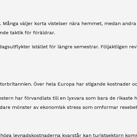
. Många väljer korta vistelser nära hemmet, medan andra s
de taktik för föräldrar.
sutflykter istället för längre semestrar. Följaktligen revid
i Storbritannien. Över hela Europa har stigande kostnader
estern har förvandlats till en lyxvara som bara de rikaste
edare mönster av ekonomisk stress som omformar resebet
höga levnadskostnaderna kvarstår kan turistsektorn komma 