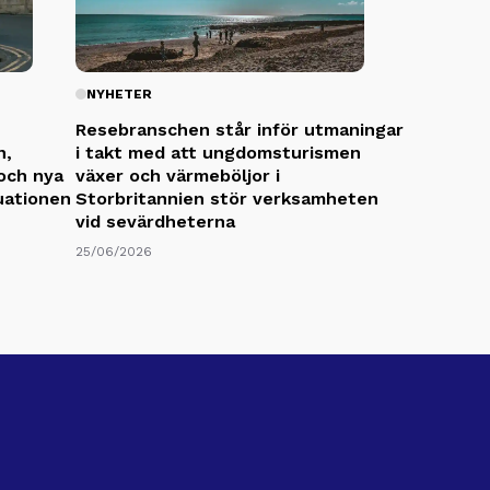
NYHETER
Resebranschen står inför utmaningar
n,
i takt med att ungdomsturismen
och nya
växer och värmeböljor i
tuationen
Storbritannien stör verksamheten
vid sevärdheterna
25/06/2026