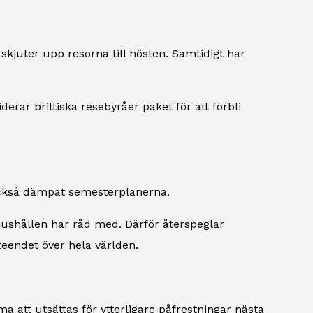
kjuter upp resorna till hösten. Samtidigt har
erar brittiska resebyråer paket för att förbli
 också dämpat semesterplanerna.
 hushållen har råd med. Därför återspeglar
eendet över hela världen.
att utsättas för ytterligare påfrestningar nästa