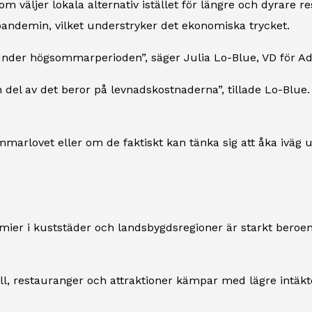
m väljer lokala alternativ istället för längre och dyrare re
ndemin, vilket understryker det ekonomiska trycket.
under högsommarperioden”, säger Julia Lo-Blue, VD för Ad
en del av det beror på levnadskostnaderna”, tillade Lo-Blue. 
arlovet eller om de faktiskt kan tänka sig att åka iväg un
ier i kuststäder och landsbygdsregioner är starkt beroe
tell, restauranger och attraktioner kämpar med lägre intäk