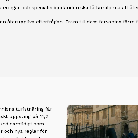
eringar och specialerbjudanden ska få familjerna att åte
n kan återuppliva efterfrågan. Fram till dess förväntas färr