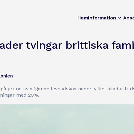
Hem
Information
Ans
er tvingar brittiska fami
annien
på grund av stigande levnadskostnader, vilket skadar tur
kningar med 20%.