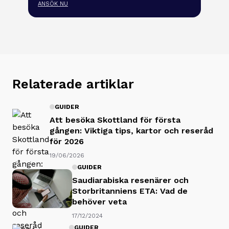
ANSÖK NU
Relaterade artiklar
GUIDER
Att besöka Skottland för första
gången: Viktiga tips, kartor och reseråd
för 2026
19/06/2026
GUIDER
Saudiarabiska resenärer och
Storbritanniens ETA: Vad de
behöver veta
17/12/2024
GUIDER