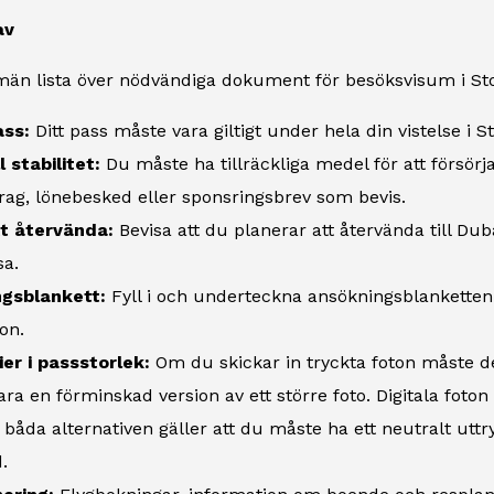
av
män lista över nödvändiga dokument för besöksvisum i Sto
ass:
Ditt pass måste vara giltigt under hela din vistelse i 
l stabilitet:
Du måste ha tillräckliga medel för att försörj
ag, lönebesked eller sponsringsbrev som bevis.
tt återvända:
Bevisa att du planerar att återvända till Dub
sa.
gsblankett:
Fyll i och underteckna ansökningsblanketten 
on.
er i passstorlek:
Om du skickar in tryckta foton måste
vara en förminskad version av ett större foto. Digitala fot
 båda alternativen gäller att du måste ha ett neutralt utt
.