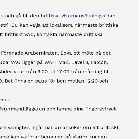
ts
och gå till den
brittiska visumansökningssidan
.
i. Du kan välja att lokalisera närmaste brittiska
tt brittiskt VAC, kontakta närmaste brittiska
 Förenade Arabemiraten. Boka ett möte på det
bai VAC ligger på WAFI Mall, Level 3, Falcon,
erna är från 9:00 till 17:00 från måndag till
0. Det finns en paus för bön mellan 12:20 och
ent.
 visumhandläggaren och lämna dina fingeravtryck
om vanligtvis ingår när du ansöker om ett brittiskt
umansökan varierar beroende på visum, medan