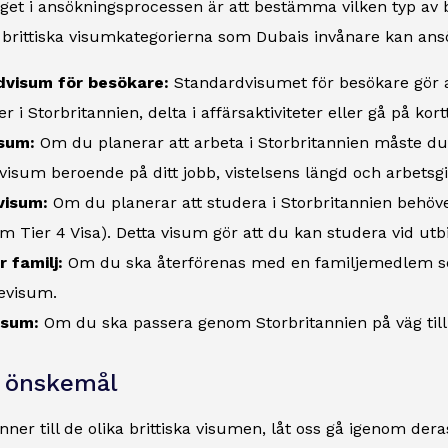
eget i ansökningsprocessen är att bestämma vilken typ av b
e brittiska visumkategorierna som Dubais invånare kan an
visum för besökare:
Standardvisumet för besökare gör att
r i Storbritannien, delta i affärsaktiviteter eller gå på kort
sum:
Om du planerar att arbeta i Storbritannien måste du 
visum beroende på ditt jobb, vistelsens längd och arbetsgi
visum:
Om du planerar att studera i Storbritannien behöv
som Tier 4 Visa). Detta visum gör att du kan studera vid utbi
 familj:
Om du ska återförenas med en familjemedlem so
jevisum.
isum:
Om du ska passera genom Storbritannien på väg till 
h önskemål
ner till de olika brittiska visumen, låt oss gå igenom dera