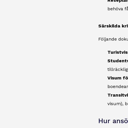
Reseplan
behöva få
Särskilda kri
Följande doku
Turistvi
Student
tillräckl
Visum för
boendea
Transitv
visum), b
Hur ansö