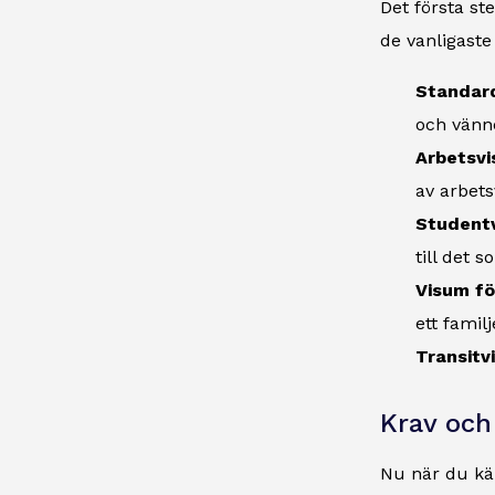
Det första st
de vanligast
Standard
och vänne
Arbetsvi
av arbets
Student
till det 
Visum för
ett famil
Transitv
Krav oc
Nu när du kän