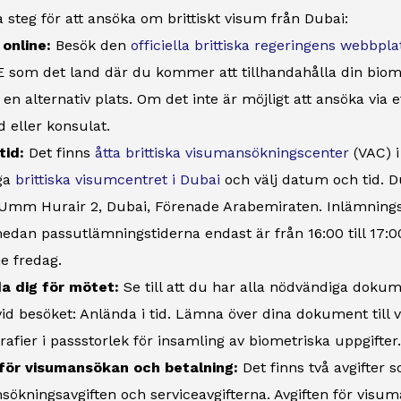
a steg för att ansöka om brittiskt visum från Dubai:
online:
Besök den
officiella brittiska regeringens webbpla
som det land där du kommer att tillhandahålla din biometr
 en alternativ plats. Om det inte är möjligt att ansöka via e
 eller konsulat.
tid:
Det finns
åtta brittiska visumansökningscenter
(VAC) i
iga
brittiska visumcentret i Dubai
och välj datum och tid. Du
Umm Hurair 2, Dubai, Förenade Arabemiraten. Inlämningstid
edan passutlämningstiderna endast är från 16:00 till 17:0
je fredag.
a dig för mötet:
Se till att du har alla nödvändiga dokum
id besöket: Anlända i tid. Lämna över dina dokument till
rafier i passstorlek för insamling av biometriska uppgifter.
 för visumansökan och betalning:
Det finns två avgifter s
sökningsavgiften och serviceavgifterna. Avgiften för vis