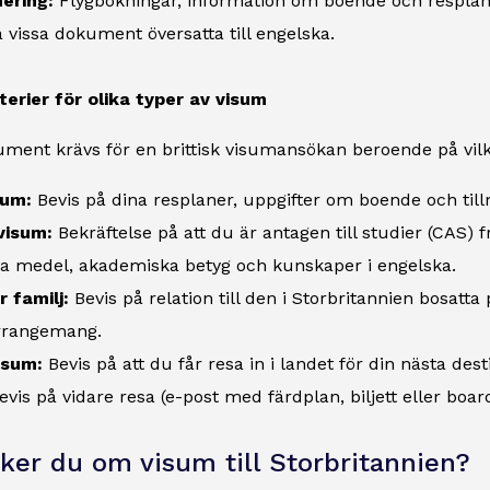
ering:
Flygbokningar, information om boende och resplaner
 vissa dokument översatta till engelska.
terier för olika typer av visum
ment krävs för en brittisk visumansökan beroende på vilk
sum:
Bevis på dina resplaner, uppgifter om boende och till
visum:
Bekräftelse på att du är antagen till studier (CAS) fr
iga medel, akademiska betyg och kunskaper i engelska.
 familj:
Bevis på relation till den i Storbritannien bosatt
rrangemang.
isum:
Bevis på att du får resa in i landet för din nästa desti
evis på vidare resa (e-post med färdplan, biljett eller boar
ker du om visum till Storbritannien?