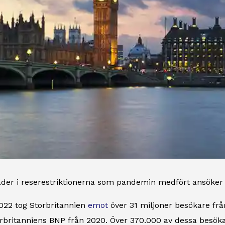
der i reserestriktionerna som pandemin medfört ansöker al
022 tog Storbritannien
emot
över 31 miljoner besökare från
orbritanniens BNP från 2020. Över 370.000 av dessa besö