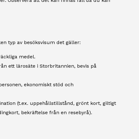
. Observera att det kan finnas fall då du kan
en typ av besöksvisum det gäller:
räckliga medel.
ån ett lärosäte i Storbritannien, bevis på
a personen, ekonomiskt stöd och
nation (t.ex. uppehållstillstånd, grönt kort, giltigt
dingkort, bekräftelse från en resebyrå).