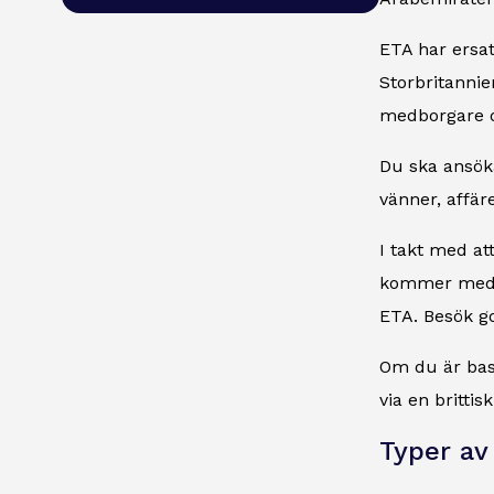
ETA har ersat
Storbritannien
medborgare o
Du ska ansöka
vänner, affäre
I takt med at
kommer medbo
ETA. Besök go
Om du är bas
via en britti
Typer av