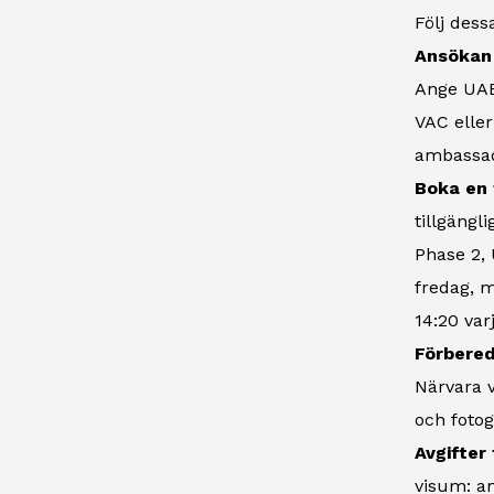
Följ dess
Ansökan 
Ange UAE 
VAC eller
ambassad
Boka en 
tillgängl
Phase 2, 
fredag, m
14:20 var
Förbered
Närvara v
och fotog
Avgifter
visum: an