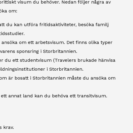
rittiskt visum du behöver. Nedan följer några av
söka om:
 du kan utföra fritidsaktiviteter, besöka familj
tidsstudier.
ansöka om ett arbetsvisum. Det finns olika typer
varens sponsring i Storbritannien.
er du ett studentvisum (Travelers brukade hänvisa
ldningsinstitutioner i Storbritannien.
m är bosatt i Storbritannien måste du ansöka om
ett annat land kan du behöva ett transitvisum.
s krav.