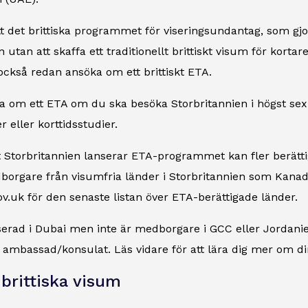
t det brittiska programmet för viseringsundantag, som gj
 utan att skaffa ett traditionellt brittiskt visum för korta
ckså redan ansöka om ett brittiskt ETA.
 om ett ETA om du ska besöka Storbritannien i högst sex 
r eller korttidsstudier.
t Storbritannien lanserar ETA-programmet kan fler berätt
rgare från visumfria länder i Storbritannien som Kanada
v.uk för den senaste listan över ETA-berättigade länder.
erad i Dubai men inte är medborgare i GCC eller Jordanie
sk ambassad/konsulat. Läs vidare för att lära dig mer om di
 brittiska visum