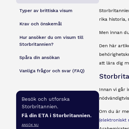
Typer av brittiska visum
Storbritannie
rika historia,
Krav och önskemål
Men innan du 
Hur ansöker du om visum till
Storbritannien?
Den här artike
behörighetskr
Spåra din ansökan
att lära dig m
Vanliga frågor och svar (FAQ)
Storbrit
Innan vi går 
nödvändigtvis
Besök och utforska
Storbritannien.
Om du är medb
Få din ETA i Storbritannien.
(elektroniskt 
ANSÖK NU
Arabemiraten