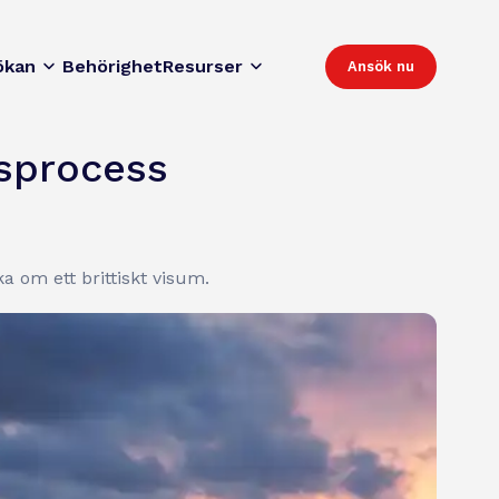
ökan
Behörighet
Resurser
Ansök nu
gsprocess
a om ett brittiskt visum.