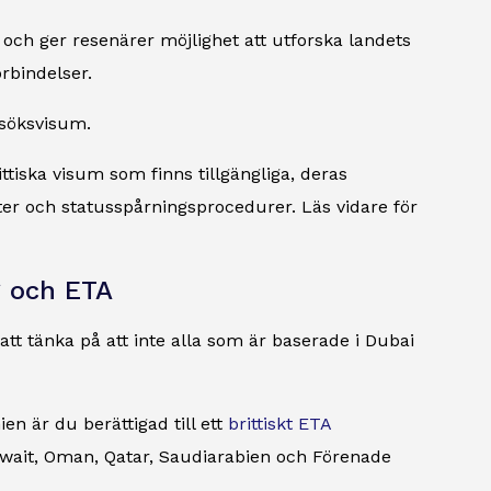
 och ger resenärer möjlighet att utforska landets
örbindelser.
esöksvisum.
rittiska visum som finns tillgängliga, deras
ter och statusspårningsprocedurer. Läs vidare för
g och ETA
 att tänka på att inte alla som är baserade i Dubai
n är du berättigad till ett
brittiskt ETA
uwait, Oman, Qatar, Saudiarabien och Förenade