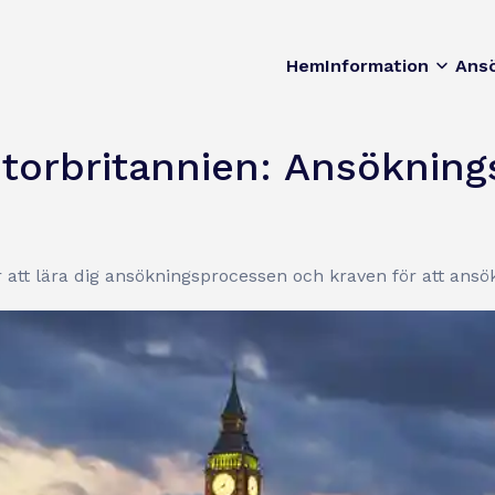
Hem
Information
Ans
 Storbritannien: Ansöknin
 att lära dig ansökningsprocessen och kraven för att ansök