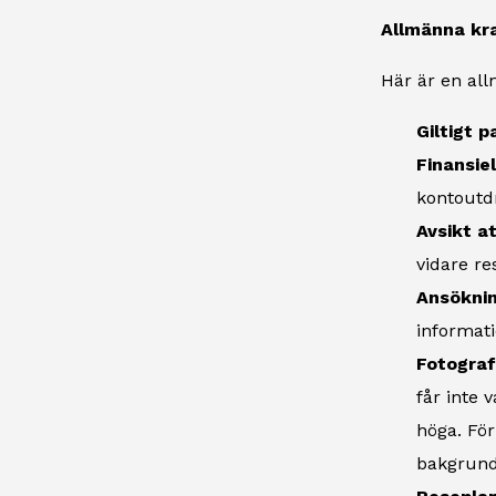
Allmänna kr
Här är en all
Giltigt p
Finansiel
kontoutdr
Avsikt a
vidare re
Ansöknin
informati
Fotografi
får inte 
höga. För
bakgrund