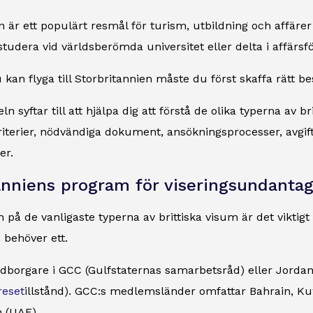
n är ett populärt resmål för turism, utbildning och affärer
 studera vid världsberömda universitet eller delta i affärsf
kan flyga till Storbritannien måste du först skaffa rätt b
ln syftar till att hjälpa dig att förstå de olika typerna av b
iterier, nödvändiga dokument, ansökningsprocesser, avgif
er.
anniens program för viseringsundanta
in på de vanligaste typerna av brittiska visum är det viktigt
 behöver ett.
orgare i GCC (Gulfstaternas samarbetsråd) eller Jordanie
reset
illstånd). GCC:s medlemsländer omfattar Bahrain, K
 (UAE).