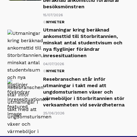
beräknad ankomsttid förändrar
besöksmönstren
15/07/2026
NYHETER
Utmaningar kring beräknad
ankomsttid till Storbritannien,
minskat antal studentvisum och
nya flyglinjer förändrar
inresesituationen
04/07/2026
NYHETER
Resebranschen står inför
utmaningar i takt med att
ungdomsturismen växer och
värmeböljor i Storbritannien stör
verksamheten vid sevärdheterna
25/06/2026