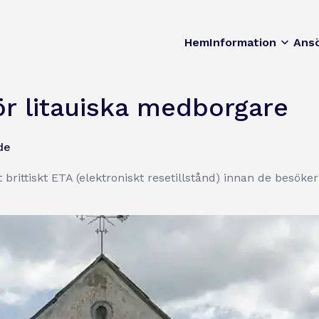
Hem
Information
Ans
ör litauiska medborgare
de
 brittiskt ETA (elektroniskt resetillstånd) innan de besöke