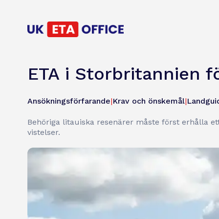
ETA i Storbritannien f
Ansökningsförfarande
|
Krav och önskemål
|
Landgui
Behöriga litauiska resenärer måste först erhålla ett
vistelser.