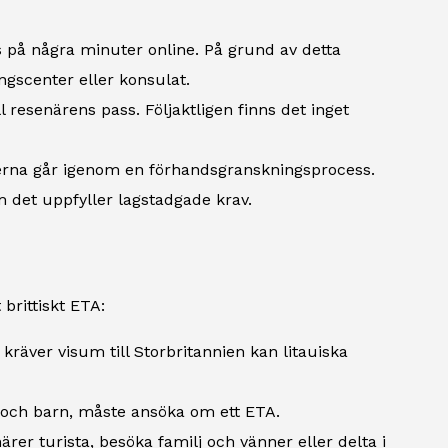
s på några minuter online. På grund av detta
ngscenter eller konsulat.
l resenärens pass. Följaktligen finns det inget
rerna går igenom en förhandsgranskningsprocess.
 det uppfyller lagstadgade krav.
 brittiskt ETA:
 kräver visum till Storbritannien kan litauiska
rn och barn, måste ansöka om ett ETA.
ärer turista, besöka familj och vänner eller delta i