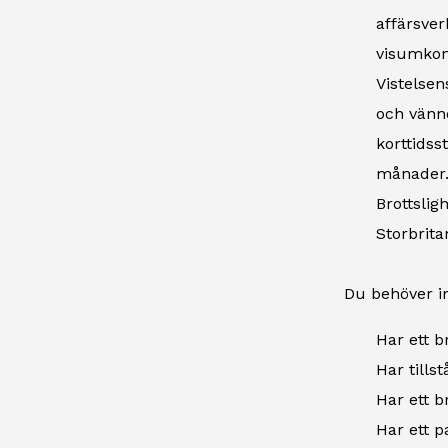
affärsver
visumkonc
Vistelsen
och vänne
korttidss
månader
Brottslig
Storbrita
Du behöver i
Har ett b
Har tills
Har ett br
Har ett p