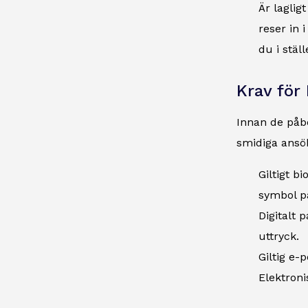
Är lagligt
reser in 
du i stäl
Krav för
Innan de påbö
smidiga ansö
Giltigt b
symbol p
Digitalt 
uttryck.
Giltig e-
Elektroni