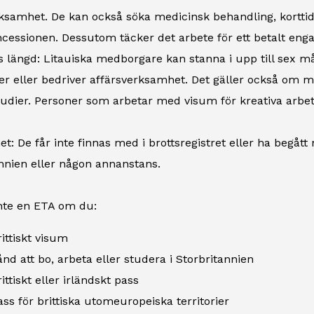
ksamhet. De kan också söka medicinsk behandling, korttid
essionen. Dessutom täcker det arbete för ett betalt enga
s längd: Litauiska medborgare kan stanna i upp till sex m
r eller bedriver affärsverksamhet. Det gäller också om m
tudier. Personer som arbetar med visum för kreativa arbeta
.
het: De får inte finnas med i brottsregistret eller ha begåt
nnien eller någon annanstans.
nte en ETA om du:
rittiskt visum
tånd att bo, arbeta eller studera i Storbritannien
ittiskt eller irländskt pass
ass för brittiska utomeuropeiska territorier