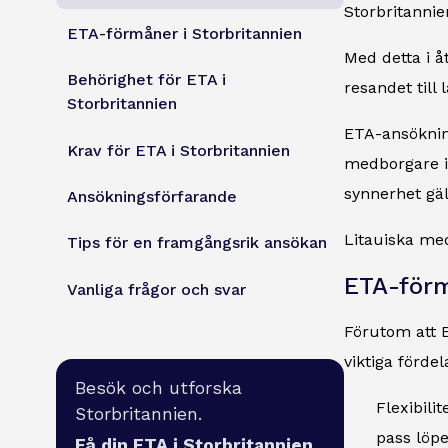
Storbritannien
ETA-förmåner i Storbritannien
Med detta i å
Behörighet för ETA i
resandet till 
Storbritannien
ETA-ansöknin
Krav för ETA i Storbritannien
medborgare i
synnerhet gäl
Ansökningsförfarande
Litauiska med
Tips för en framgångsrik ansökan
ETA-förm
Vanliga frågor och svar
Förutom att E
viktiga fördel
Besök och utforska
Flexibili
Storbritannien.
pass löpe
Få din ETA i Storbritannien.