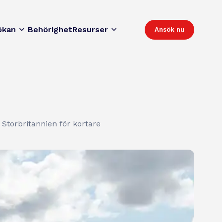
ökan
Behörighet
Resurser
Ansök nu
r Storbritannien för kortare