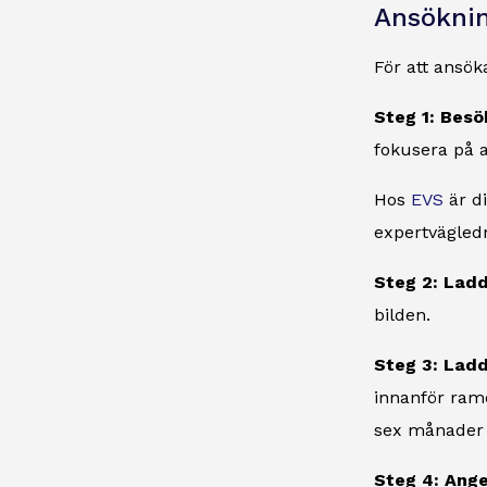
Ansöknin
För att ansök
Steg 1: Bes
fokusera på a
Hos
EVS
är d
expertvägledn
Steg 2: Lad
bilden.
Steg 3: Ladd
innanför rame
sex månader v
Steg 4: Ange