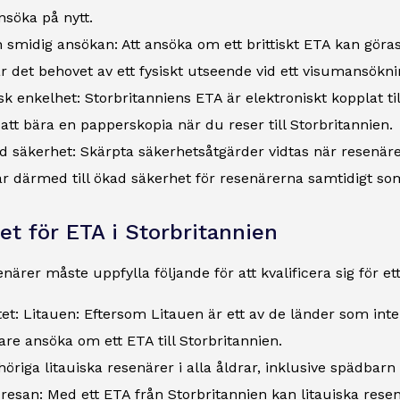
söka på nytt.
 smidig ansökan: Att ansöka om ett brittiskt ETA kan göra
r det behovet av ett fysiskt utseende vid ett visumansökni
sk enkelhet: Storbritanniens ETA är elektroniskt kopplat til
att bära en papperskopia när du reser till Storbritannien.
ad säkerhet: Skärpta säkerhetsåtgärder vidtas när resenä
r därmed till ökad säkerhet för resenärerna samtidigt som
et för ETA i Storbritannien
närer måste uppfylla följande för att kvalificera sig för ett
tet: Litauen: Eftersom Litauen är ett av de länder som inte
e ansöka om ett ETA till Storbritannien.
höriga litauiska resenärer i alla åldrar, inklusive spädba
l resan: Med ett ETA från Storbritannien kan litauiska resen