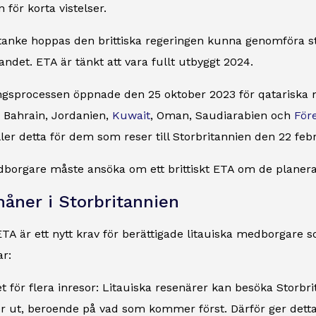
 för korta vistelser.
tanke hoppas den brittiska regeringen kunna genomföra st
landet. ETA är tänkt att vara fullt utbyggt 2024.
gsprocessen öppnade den 25 oktober 2023 för qatariska 
 Bahrain, Jordanien,
Kuwait
, Oman, Saudiarabien och
För
ler detta för dem som reser till Storbritannien den 22 feb
borgare måste ansöka om ett brittiskt ETA om de planerar 
åner i Storbritannien
TA är ett nytt krav för berättigade litauiska medborgare 
ar:
tet för flera inresor: Litauiska resenärer kan besöka Storbri
r ut, beroende på vad som kommer först. Därför ger detta fl