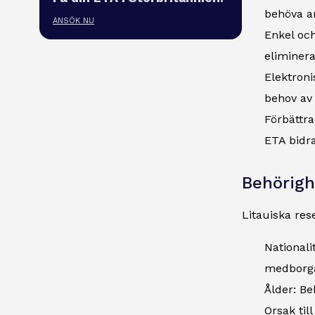
behöva an
ANSÖK NU
Enkel och
eliminera
Elektroni
behov av 
Förbättr
ETA bidra
Behörigh
Litauiska rese
Nationali
medborgar
Ålder: Be
Orsak til