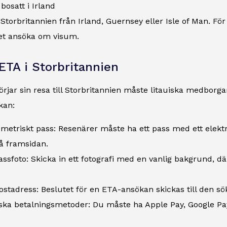
 bosatt i Irland
i Storbritannien från Irland, Guernsey eller Isle of Man. För
let ansöka om visum.
 ETA i Storbritannien
rjar sin resa till Storbritannien måste litauiska medborgar
kan:
iometriskt pass: Resenärer måste ha ett pass med ett elek
å framsidan.
passfoto: Skicka in ett fotografi med en vanlig bakgrund, dä
postadress: Beslutet för en ETA-ansökan skickas till den s
ska betalningsmetoder: Du måste ha Apple Pay, Google Pay, e