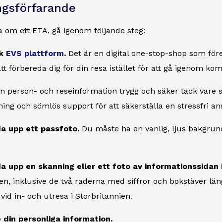
gsförfarande
a om ett ETA, gå igenom följande steg:
ök
EVS plattform
.
Det är en digital one-stop-shop som fö
tt förbereda dig för din resa istället för att gå igenom k
in person- och reseinformation trygg och säker tack vare
ing och sömlös support för att säkerställa en stressfri an
da upp ett passfoto.
Du måste ha en vanlig, ljus bakgrun
a upp en skanning eller ett foto av informationssidan i
n, inklusive de två raderna med siffror och bokstäver läng
id in- och utresa i Storbritannien.
 din personliga information.