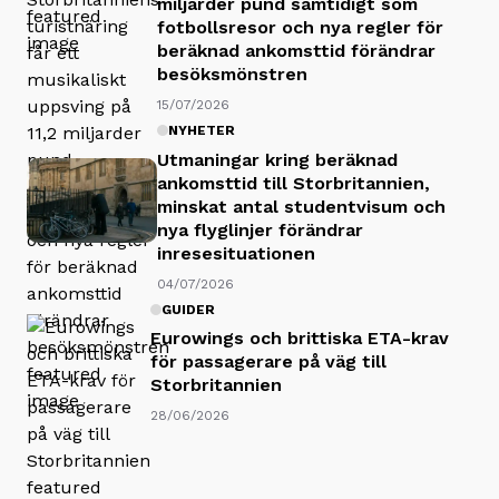
miljarder pund samtidigt som
fotbollsresor och nya regler för
beräknad ankomsttid förändrar
besöksmönstren
15/07/2026
NYHETER
Utmaningar kring beräknad
ankomsttid till Storbritannien,
minskat antal studentvisum och
nya flyglinjer förändrar
inresesituationen
04/07/2026
GUIDER
Eurowings och brittiska ETA-krav
för passagerare på väg till
Storbritannien
28/06/2026