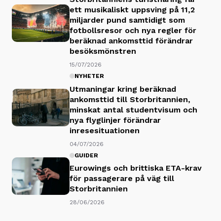
ett musikaliskt uppsving på 11,2
miljarder pund samtidigt som
fotbollsresor och nya regler för
beräknad ankomsttid förändrar
besöksmönstren
15/07/2026
NYHETER
Utmaningar kring beräknad
ankomsttid till Storbritannien,
minskat antal studentvisum och
nya flyglinjer förändrar
inresesituationen
04/07/2026
GUIDER
Eurowings och brittiska ETA-krav
för passagerare på väg till
Storbritannien
28/06/2026