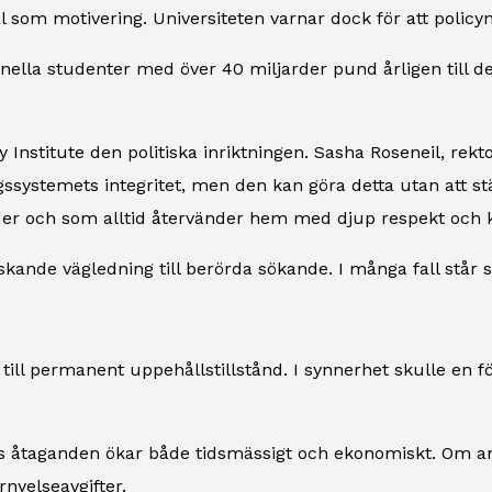
 som motivering. Universiteten varnar dock för att policyn
nella studenter med över 40 miljarder pund årligen till de
y Institute den politiska inriktningen. Sasha Roseneil, rek
ngssystemets integritet, men den kan göra detta utan att s
der och som alltid återvänder hem med djup respekt och kä
kande vägledning till berörda sökande. I många fall står 
ll permanent uppehållstillstånd. I synnerhet skulle en för
as åtaganden ökar både tidsmässigt och ekonomiskt. Om a
nyelseavgifter.