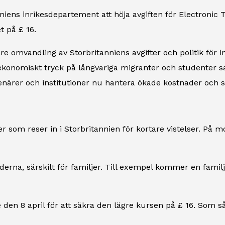
ns inrikesdepartement att höja avgiften för Electronic Tra
 på £ 16.
e omvandling av Storbritanniens avgifter och politik för in
 ekonomiskt tryck på långvariga migranter och studenter sa
rer och institutioner nu hantera ökade kostnader och st
r som reser in i Storbritannien för kortare vistelser. På mots
rna, särskilt för familjer. Till exempel kommer en familj p
den 8 april för att säkra den lägre kursen på £ 16. Som så