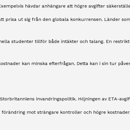
Exempelvis hävdar anhängare att högre avgifter säkerstäl
r att prisa ut sig från den globala konkurrensen. Länder s
lla studenter tillför både intäkter och talang. En restrik
kostnader kan minska efterfrågan. Detta kan i sin tur på
Storbritanniens invandringspolitik. Höjningen av ETA-avgi
g förändring mot strängare kontroller och högre kostnade