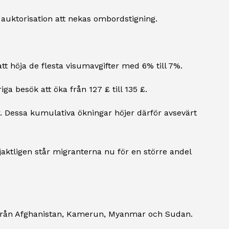
 auktorisation att nekas ombordstigning.
 höja de flesta visumavgifter med 6% till 7%.
a besök att öka från 127 £ till 135 £.
. Dessa kumulativa ökningar höjer därför avsevärt
aktligen står migranterna nu för en större andel
de från Afghanistan, Kamerun, Myanmar och Sudan.