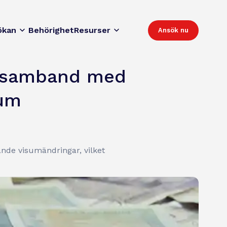
ökan
Behörighet
Resurser
Ansök nu
 i samband med
sum
nde visumändringar, vilket