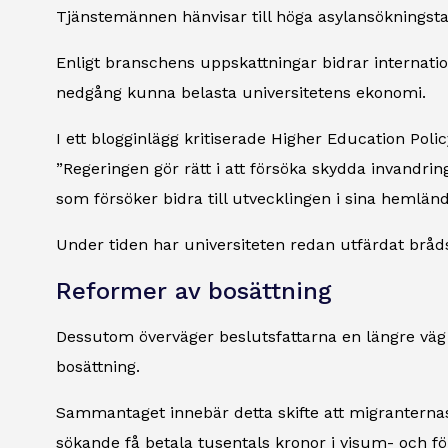
Tjänstemännen hänvisar till höga asylansökningstal
Enligt branschens uppskattningar bidrar internatio
nedgång kunna belasta universitetens ekonomi.
I ett blogginlägg kritiserade Higher Education Polic
”Regeringen gör rätt i att försöka skydda invandri
som försöker bidra till utvecklingen i sina hemlän
Under tiden har universiteten redan utfärdat bråds
Reformer av bosättning
Dessutom överväger beslutsfattarna en längre väg ti
bosättning.
Sammantaget innebär detta skifte att migrantern
sökande få betala tusentals kronor i visum- och för