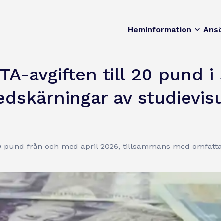
Hem
Information
Ans
ETA-avgiften till 20 pund
edskärningar av studievi
20 pund från och med april 2026, tillsammans med omfatta