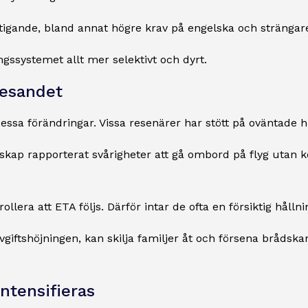
tigande, bland annat högre krav på engelska och strängare
ingssystemet allt mer selektivt och dyrt.
resandet
essa förändringar. Vissa resenärer har stött på oväntade
p rapporterat svårigheter att gå ombord på flyg utan korr
llera att ETA följs. Därför intar de ofta en försiktig håll
giftshöjningen, kan skilja familjer åt och försena brådskan
ntensifieras