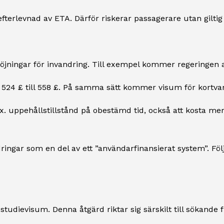
efterlevnad av ETA. Därför riskerar passagerare utan giltig
ingar för invandring. Till exempel kommer regeringen att
524 £ till 558 £. På samma sätt kommer visum för kortvarig
 uppehållstillstånd på obestämd tid, också att kosta mer
ngar som en del av ett ”användarfinansierat system”. Följ
 studievisum. Denna åtgärd riktar sig särskilt till sökan