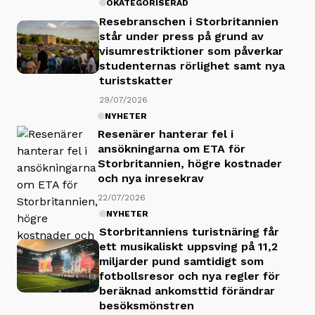
OKATEGORISERAD
Resebranschen i Storbritannien
står under press på grund av
visumrestriktioner som påverkar
studenternas rörlighet samt nya
turistskatter
29/07/2026
NYHETER
Resenärer hanterar fel i
ansökningarna om ETA för
Storbritannien, högre kostnader
och nya inresekrav
22/07/2026
NYHETER
Storbritanniens turistnäring får
ett musikaliskt uppsving på 11,2
miljarder pund samtidigt som
fotbollsresor och nya regler för
beräknad ankomsttid förändrar
besöksmönstren